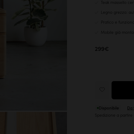
Teak massello cert
Legno grezzo: aut
Pratico e funzion
Mobile già monta
299€
Disponibile
Da t
Spedizione a partire