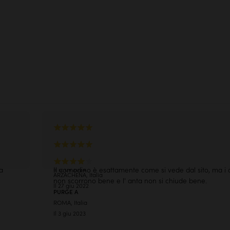
.
parole
sul
Ampio comodo,ben rifinito e curato nei dettagli
STEFANO M
Rapporto prezzo qualità molto buono.
LATINA, Italia
CASCELLA M
Il 12 ott 2024
a
Il comodino è esattamente come si vede dal sito, ma i c
ARZACHENA, Italia
non scorrono bene e l' anta non si chiude bene.
Il 27 giu 2022
PURGE A
ROMA, Italia
Il 3 giu 2023