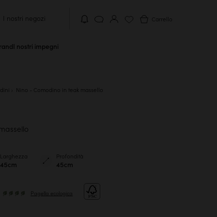
I nostri negozi
Carrello
brand
I nostri impegni
dini
Nino - Comodino in teak massello
massello
Larghezza
Profondità
45cm
45cm
Pagella ecologica