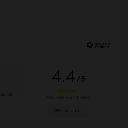
4.4
/5
assetti
Voto medio su 141 pareri
Ulteriori pareri