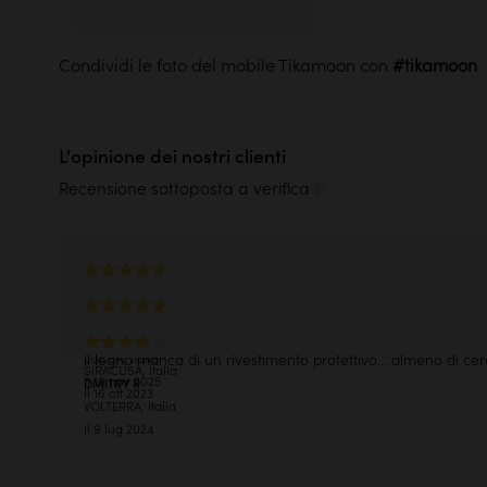
Le prove sono meglio delle
belle 
Condividi le foto del mobile Tikamoon con
Saperne di più
L'opinione dei nostri clienti
Recensione sottoposta a verifica
funzionale, ottima qualità, corrisponde a quanto è descritto 
sito
Ottimo
FRANCESCA S
ANTONIO T
LUCCA, Italia
il legno manca di un rivestimento protettivo... almeno di cer
SIRACUSA, Italia
Il 10 nov 2025
DMITRY R
Il 16 ott 2023
VOLTERRA, Italia
Il 9 lug 2024