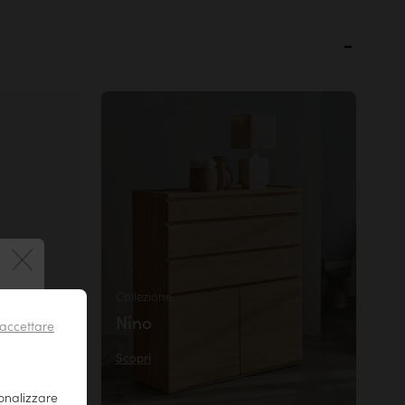
Collezione
 !
il tuo
Nino
r essere
accettare
Scopri
sonalizzare