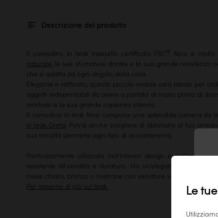
Descrizione del prodotto
®
Il comodino in teak massello certificato FSC
Nino è molto 
naturale
, le sue sfumature dorate e la sua grande resistenza n
che si adatta ad ogni angolo della casa.
Elegante e raffinato, questo piccolo mobile sarà ideale per ordinar
oggetti indispensabili da avere a portata di mano prima di dorm
morbide e la sua grande capienza interna.
Il comodino in teak Nino compone una splendida camera da l
in teak Greta
. Potrai anche scegliere di abbinarlo al tuo arredo
sua tonalità permette ogni tipo di accostamento.
Particolarmente utilizzato nell'interior design e nell'arredam
T
resistente all'umidità e duraturo. Ha un’eleganza esotica e
miele chiaro, bronzo o marrone con venature scure.
Per saperne di più sul teak.
Le tue
Utilizziam