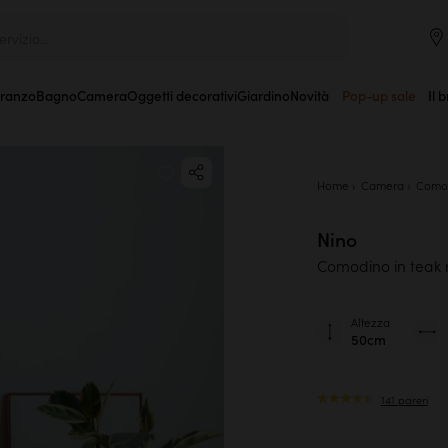
rvizio...
Pranzo
Bagno
Camera
Oggetti decorativi
Giardino
Novità
Pop-up sale
Il 
Home
Camera
Como
Nino
Comodino in teak 
Altezza
50cm
141 pareri