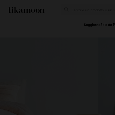
Cercare un prodotto o un se
Soggiorno
Sala da 