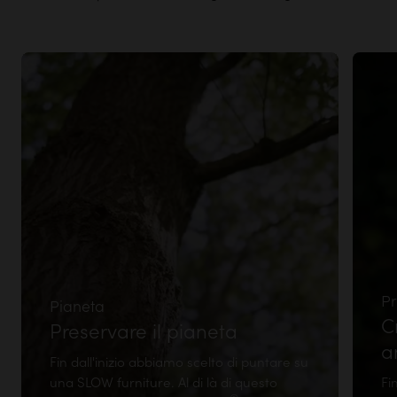
Pr
Pianeta
C
Preservare il pianeta
a
Fin dall'inizio abbiamo scelto di puntare su
una SLOW furniture. Al di là di questo
Fi