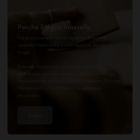
Perché il legno massello
Il legno massello ha la capacità di essere
riparato facilmente e può dunque durare a
lungo.
Essendo frutto della prima lavorazione
dell'albero, emette meno CO2 ed è molto più
resistente dei pannelli in MDF (Medium Density
Fibreboard) e truciolato a cui abbiamo
rinunciato.
Scopri