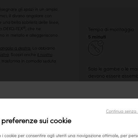
disegnare gli spazi in un ampio
amici, il divano angolare con
e una bella sobrietà delle linee,
®
ato OEKO-TEX
, che ne
Tempo di montaggio
no in metallo e alleggeriscono
5 minuti
angolo a destra
.
Lo abbiamo
nistra
. Scopri anche
il nostro
si trasforma in comoda seduta
Solo le gambe o le man
devono essere assemb
evitare che il mobile 
danneggiato durante i
trasporto.
i diamo il benvenuto sul nostro sito tikamoon Italia
Continua senza 
Sembra tu stia visitando il nostro sito da questo paese: Stati
 preferenze sui cookie
Uniti.
Per garantire il miglior servizio possibile, consigliamo di
o i cookie per consentire agli utenti una navigazione ottimale, per per
consultare i nostri prodotti su
www.tikamoon.co
.