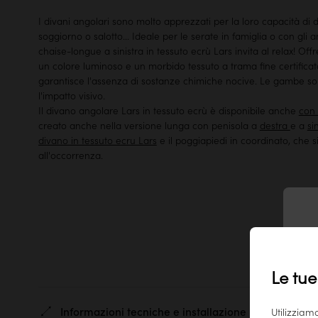
I divani angolari sono molto apprezzati per la loro capacità di 
soggiorno o salotto... Ideale per le serate in famiglia o con gli 
chaise-longue a sinistra in tessuto ecrù Lars invita al relax! Offr
un colore luminoso e un morbido tessuto a trama fine certific
garantisce l'assenza di sostanze chimiche nocive. Le gambe so
l'impatto visivo.
Il divano angolare Lars in tessuto ecrù è disponibile anche
con 
creato anche nella versione lunga con penisola a
destra
e a
si
divano in tessuto ecru Lars
e il poggiapiedi in coordinato, che 
all'occorrenza.
T
Le tue
Informazioni tecniche e installazione
Utilizziam