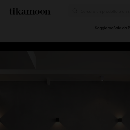
Cercare un prodotto o un se
Soggiorno
Sala da 