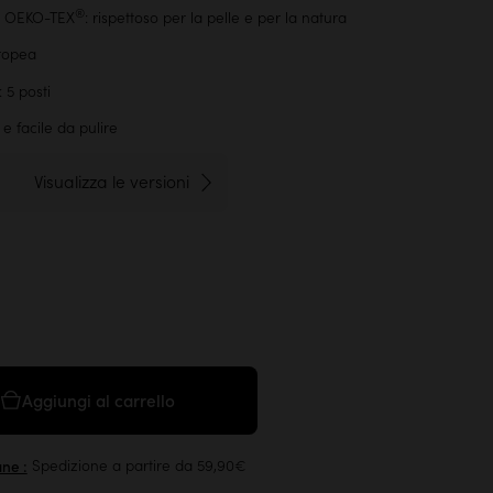
®
to OEKO-TEX
: rispettoso per la pelle e per la natura
ropea
 5 posti
 e facile da pulire
Visualizza le versioni
Aggiungi al carrello
Spedizione a partire da 59,90€
ane :