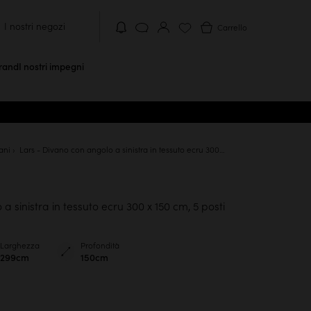
I nostri negozi
Carrello
brand
I nostri impegni
ani
Lars - Divano con angolo a sinistra in tessuto ecru 300 x 150 cm, 5 posti
 sinistra in tessuto ecru 300 x 150 cm, 5 posti
Larghezza
Profondità
299cm
150cm