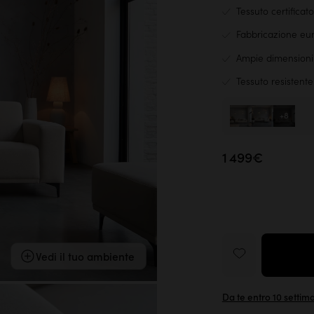
Tessuto certifica
Fabbricazione eu
Ampie dimensioni:
Tessuto resistente
+8
1 499€
Vedi il tuo ambiente
Da te entro 10 settim