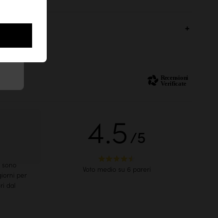
Consegna consigliata
4.5
/5
io!
un
Consegna confort
 divano
i sono
All'interno del tuo domicilio
Voto medio su 6 pareri
giorni per
ri dal
99,90€