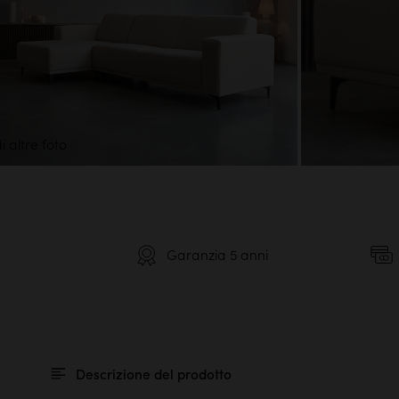
i altre foto
Garanzia 5 anni
Descrizione del prodotto