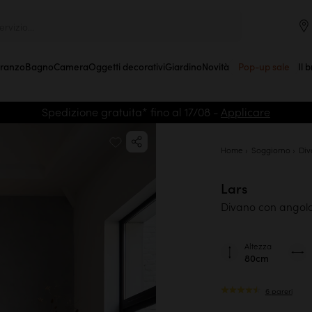
rvizio...
Pranzo
Bagno
Camera
Oggetti decorativi
Giardino
Novità
Pop-up sale
Il 
Spedizione gratuita* fino al 17/08 -
Applicare
Home
Soggiorno
Div
Lars
Divano con angolo a
Altezza
80cm
6 pareri