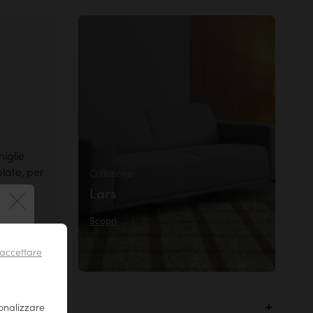
iglie
late, per
Collezione
venga
Lars
l
Scopri
 !
accettare
sonalizzare