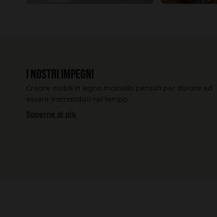
Struttura
Divano angolare
Chaise-longue a sinistra
Sfoderabile: no
Struttura in compensato e truciolato di pino E1
Molle ondulate per una seduta confortevole
I nostri impegni
Montaggio
Creare mobili in legno massello pensati per durare ed
Mobile da montare: facile da assemblare
essere tramandati nel tempo.
- istruzioni incluse
Saperne di più
Visualizzare le dimensioni dettagliate
Visualizzare le istruzioni di montaggio