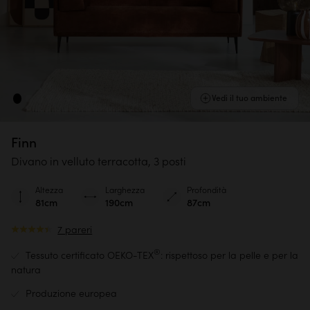
Vedi il tuo ambiente
Finn
Divano in velluto terracotta, 3 posti
Altezza
Larghezza
Profondità
81cm
190cm
87cm
7 pareri
®
Tessuto certificato OEKO-TEX
: rispettoso per la pelle e per la
natura
Produzione europea