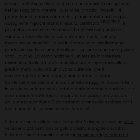
conquistarti! Il suo colore caldo crea un'atmosfera accogliente
nel tuo soggiorno, mentre i cuscini dei braccioli rimovibili ti
permettono di passare da un design minimalista ad uno più
OEKO-TEX®
accogliente in pochi istanti. Il tessuto, certificato
, è
privo di sostanze chimiche nocive: ha riflessi cangianti che
variano a seconda della luce e del movimento, per una
maggiore personalità! I piedi in metallo sono esteticamente
gradevoli e sufficientemente alti per consentire una facile pulizia
sotto il divano. La combinazione di un tessuto in poliestere
resistente e facile da pulire, una struttura in legno massello e
piedi in metallo da vita un divano durevole, che ti
accompagnerà giorno dopo giorno per molto tempo!
Con le sue linee sobrie e le sue sfumature ruggine, il divano Finn
in velluto color terracotta si adatta perfettamente a qualsiasi stile
di arredamento. Morbidissimo, invita a rilassarsi e a staccare
dallo stress quotidiano. È abbastanza grande da ospitare tutti i
tuoi momenti di convivialità con i tuoi ospiti.
Il divano Finn in velluto color terracotta è disponibile anche
nella
versione a 2/3 posti
, con
angolo a destra
e
angolo a sinistra
.
Il divano Finn è disponibile anche
in versione grigio tortora ed