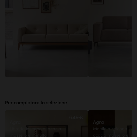
Per completare la selezione
649€
Agra
Agra
Libreria in legno di acacia
Mobile a colonna in le
massello e metallo
acacia massello e met