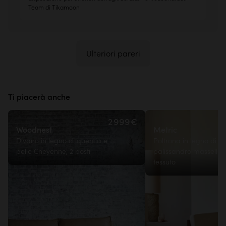
Team di Tikamoon
Ulteriori pareri
Ti piacerà anche
2 999€
Woodnest
Metric
Divano in legno di quercia e
Poltrona in legno di
pelle Cheyenne, 2 posti
palissandro massello 
tessuto