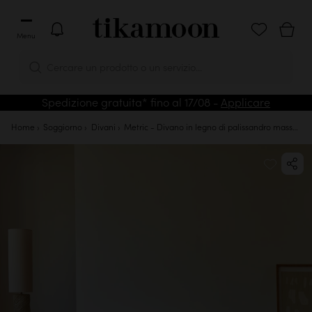
Menu
Cercare un prodotto o un servizio...
Spedizione gratuita* fino al 17/08 -
Applicare
Home
Soggiorno
Divani
Metric - Divano in legno di palissandro massello e tessuto, 2 posti