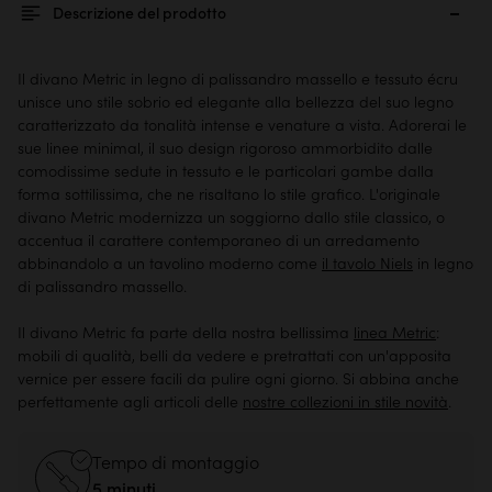
Descrizione del prodotto
Il divano Metric in legno di palissandro massello e tessuto écru
unisce uno stile sobrio ed elegante alla bellezza del suo legno
caratterizzato da tonalità intense e venature a vista. Adorerai le
sue linee minimal, il suo design rigoroso ammorbidito dalle
comodissime sedute in tessuto e le particolari gambe dalla
forma sottilissima, che ne risaltano lo stile grafico. L'originale
divano Metric modernizza un soggiorno dallo stile classico, o
accentua il carattere contemporaneo di un arredamento
abbinandolo a un tavolino moderno come
il tavolo Niels
in legno
di palissandro massello.
Il divano Metric fa parte della nostra bellissima
linea Metric
:
mobili di qualità, belli da vedere e pretrattati con un'apposita
vernice per essere facili da pulire ogni giorno. Si abbina anche
perfettamente agli articoli delle
nostre collezioni in stile novità
.
Tempo di montaggio
5 minuti