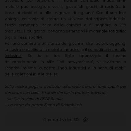
avventure per esplorare il mondo! L'armadio Industriel in
metallo può accogliere vestiti, giocattoli, giochi di società... in
base ai desideri o alle esigenze di ognuno! Con il suo look
vintage, consente di creare un universo dal sapore industrial
senza nemmeno uscire dalla camera e di sognare la vita
d'adulto... I più grandi potranno sistemarvi il materiale scolastico
o gli attrezzi sportivi.
Per una camera o un stanza dei giochi in stile factory, aggiungi
la
nostra cassettiera in metallo Industriel
e il
comodino in metallo
Industriel
. Se tu e tuo figlio apprezzate il fascino
dell'arredamento in stile "loft newyorchese", vi invitiamo a
scoprire insieme la
nostra linea Industriel
e la
serie di mobili
delle collezioni in stile atelier
.
Sulla nostra pagina dedicata all'arredo troverai tanti spunti per
decorare con stile- E sui siti dei nostri partner, troverai:
- Le illustrazioni di PSTR Studio
- La carta da parati Zumo di Roomblush
Guarda il video 3D