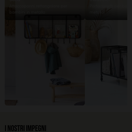
Attaccapanni rettangolare per
Portaoggetti per bamb
bambini in metallo
metallo
I nostri impegni