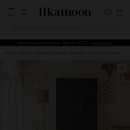
Menu
Cercare un prodotto o un servizio...
Spedizione gratuita* fino al 17/08 -
Applicare
Home
Camera
Cameretta bambino
Industriel - Armadio per bambini in metallo