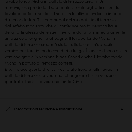
lavabo tondo Micha in battuto di terrazzo cream. Un
meraviglioso prodotto liberamente ispirato agli articoli per la
tavola e perfettamente in linea con le ultime tendenze in fatto
d'interior design. Ti innamorerai del suo battuto di terrazzo
dall'effetto maculato, che gli conferisce molta personalità, e
della raffinatezza delle sue linee, che donano immediatamente
un pizzico di originalità al bagno. Il lavabo tondo Micha in
battuto di terrazzo cream è stato trattato con un'apposita
vernice per fare in modo che duri a lungo. È anche disponibile in
versione
grey
e in
versione black
. Scopri anche il lavabo tondo
Micha in battuto di terrazzo confetti
.
E se ti piace questo stile, sul nostro sito troverai altri lavabi in
battuto di terrazzo: la versione rettangolare Iris, la versione
quadrata Thaïs e la versione tonda Gina.
Informazioni tecniche e installazione
Ref. :
6105