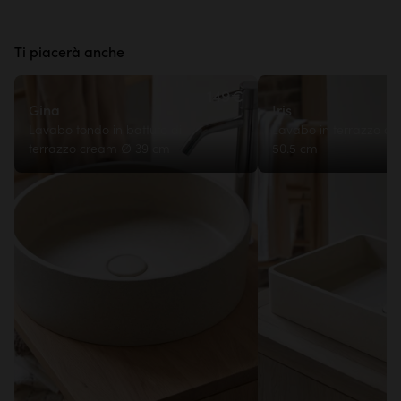
Ti piacerà anche
149€
Gina
Iris
Lavabo tondo in battuto di
Lavabo in terrazzo cr
terrazzo cream ∅ 39 cm
50.5 cm