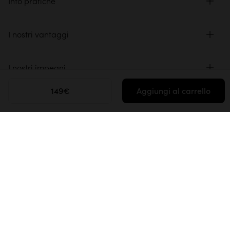
Info pratiche
I nostri vantaggi
I nostri impegni
149€
Aggiungi al carrello
Ispirazione
Media e collaborazioni
Spazio professionale