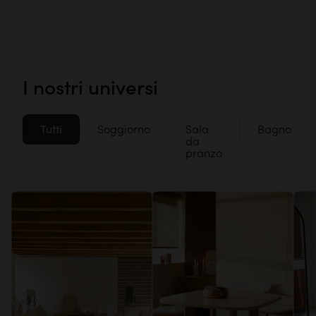
Portasciugamani in teak
Specchio in teak
massello
massello 75x45 cm
I nostri universi
Tutti
Soggiorno
Sala
Bagno
da
pranzo