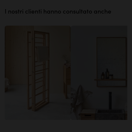
DELIVERY268
con il codice
I nostri clienti hanno consultato anche
Approfittane ora
200€
129€
Anton
Galyno