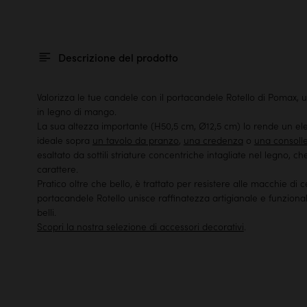
Descrizione del prodotto
Valorizza le tue candele con il portacandele Rotello di Pomax,
in legno di mango.
La sua altezza importante (H50,5 cm, Ø12,5 cm) lo rende un el
ideale sopra
un tavolo da pranzo
,
una credenza
o
una consoll
esaltato da sottili striature concentriche intagliate nel legno, ch
carattere.
Pratico oltre che bello, è trattato per resistere alle macchie di ce
portacandele Rotello unisce raffinatezza artigianale e funzionali
belli.
Scopri la nostra selezione di accessori decorativi
.