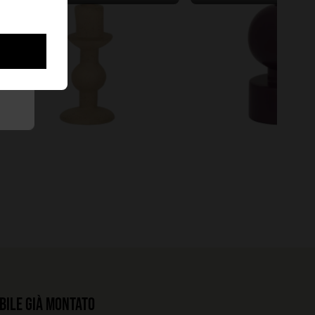
All'interno del tuo domicilio
49,90€
bile già montato