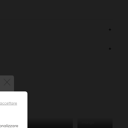
 !
accettare
25€
Sisi
Saldo
Portacandele in cartapesta, 15
Portacandele in legno di
Consegna confort
cm
mango
sonalizzare