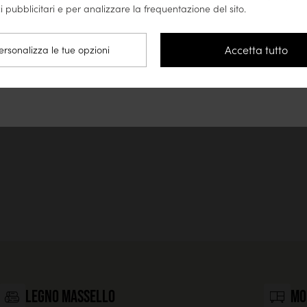
o
i pubblicitari e per analizzare la frequentazione del sito.
Vai sul sito Stati Uniti (www.tikamoon.co)
Accetta tutto
ersonalizza le tue opzioni
Resta sul sito Italia
legno massello
Mo