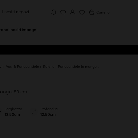
I nostri negozi
Carrello
brand
I nostri impegni
vi
Vasi & Portacandele
Rotello - Portacandele in mango, 50 cm
mango, 50 cm
Larghezza
Profondità
12.50cm
12.50cm