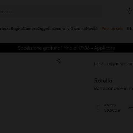
rvizio...
Pranzo
Bagno
Camera
Oggetti decorativi
Giardino
Novità
Pop-up sale
Il 
Spedizione gratuita* fino al 17/08 -
Applicare
Home
Oggetti decorati
Rotello
Portacandele in 
Altezza
50.50cm