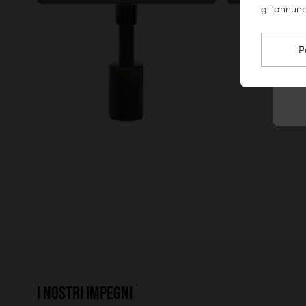
All'ingresso del tuo condomini
gli annunc
12,90€
P
I nostri impegni