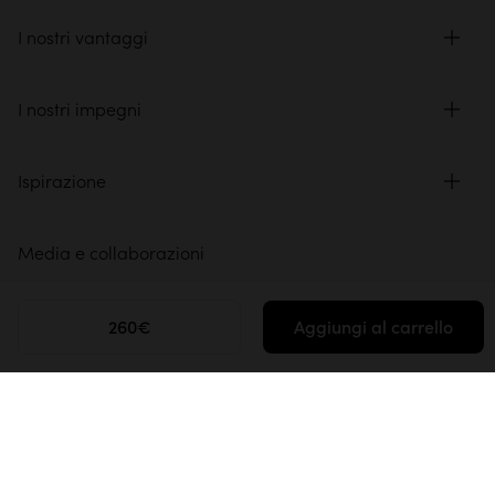
I nostri vantaggi
I nostri impegni
Ispirazione
Media e collaborazioni
Spazio professionale
260€
Aggiungi al carrello