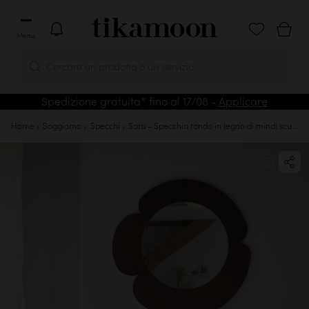
Menu
Cercare un prodotto o un servizio...
Spedizione gratuita* fino al 17/08 -
Applicare
Home
Soggiorno
Specchi
Sara - Specchio tondo in legno di mindi scuro 110x110 cm