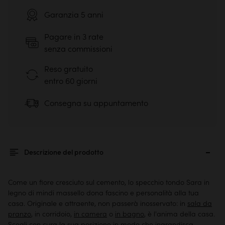
Garanzia 5 anni
Pagare in 3 rate
senza commissioni
Reso gratuito
entro 60 giorni
Consegna su appuntamento
Descrizione del prodotto
Come un fiore cresciuto sul cemento, lo specchio tondo Sara in
legno di mindi massello dona fascino e personalità alla tua
casa. Originale e attraente, non passerà inosservato: in
sala da
pranzo
, in corridoio,
in camera
o
in bagno
, è l'anima della casa.
Scegli con cura la sua posizione in modo che ingrandisca