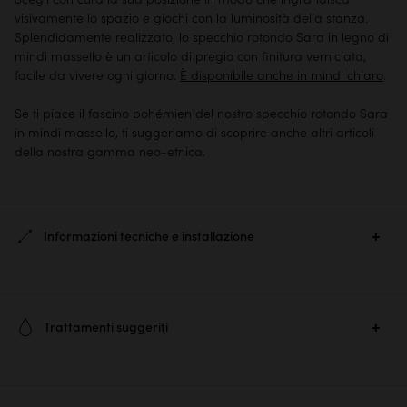
visivamente lo spazio e giochi con la luminosità della stanza.
Splendidamente realizzato, lo specchio rotondo Sara in legno di
mindi massello è un articolo di pregio con finitura verniciata,
facile da vivere ogni giorno.
È disponibile anche in mindi chiaro
.
Se ti piace il fascino bohémien del nostro specchio rotondo Sara
in mindi massello, ti suggeriamo di scoprire anche altri articoli
della nostra gamma neo-etnica.
Informazioni tecniche e installazione
Ref. :
6409
Trattamenti suggeriti
Materiale principale :
Mindi scuro verniciato
Per conservare, pulire e ravvivare la brillantezza dei vostri mobili
Dimensioni prodotto :
A 110 × L 110 × P 2.50 cm
in legno trattato, vi suggeriamo di utilizzare semplicemente un