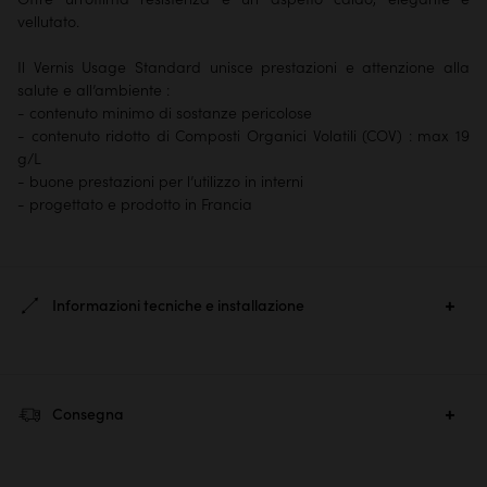
vellutato.
Il Vernis Usage Standard unisce prestazioni e attenzione alla
salute e all’ambiente :
- contenuto minimo di sostanze pericolose
- contenuto ridotto di Composti Organici Volatili (COV) : max 19
g/L
- buone prestazioni per l’utilizzo in interni
- progettato e prodotto in Francia
Informazioni tecniche e installazione
Ref. :
2456
Dimensioni prodotto :
Consegna
A 12 × L 10.20 × P 10.20 cm
Peso del prodotto :
0.88 kg
Scegli un metodo di consegna quando confermi il tuo ordine :
Numero di pacchi :
1