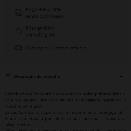
Pagare in 3 rate
senza commissioni
Reso gratuito
entro 60 giorni
Consegna su appuntamento
Descrizione del prodotto
Il Vernis Usage Standard è composto da resine poliuretaniche di
altissima qualità, che garantiscono un’eccellente resistenza a
macchie, urti e graffi.
La sua formula, sviluppata con la massima cura, protegge tutti i
mobili e le boiserie per interni (mobili funzionali e decorativi,
infissi, travi, ecc.).
Offre un’ottima resistenza e un aspetto caldo, elegante e