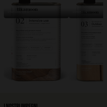
02
03
Olio a base biologica per uso
Olio a base biologica 
intensivo 0,5 L
esterni 1 L
I nostri impegni