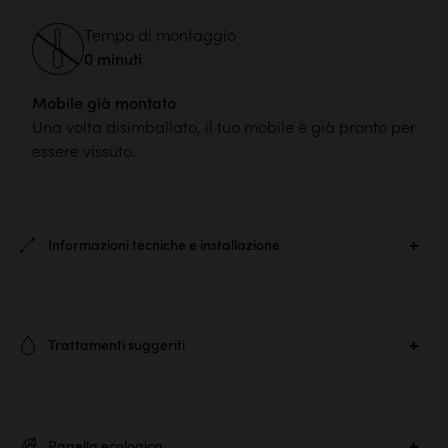
Tempo di montaggio
0 minuti
Mobile già montato
Una volta disimballato, il tuo mobile è già pronto per
essere vissuto.
Informazioni tecniche e installazione
Ref. :
7093
Trattamenti suggeriti
Materiale principale :
Teak verniciato
Per conservare, pulire e ravvivare la brillantezza dei vostri mobili
Dimensioni prodotto :
A 42 × L 90 × P 60 cm
in legno trattato, vi suggeriamo di utilizzare semplicemente un
Peso del prodotto :
14.45 kg
Pagella ecologica