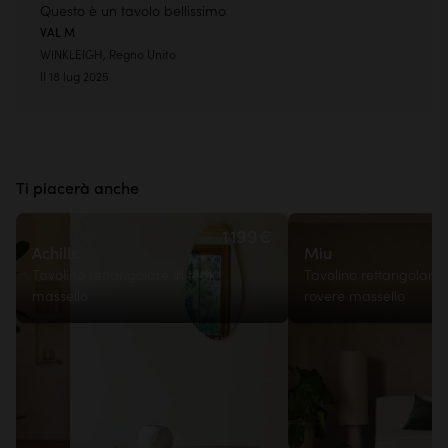
Questo è un tavolo bellissimo
VAL M
WINKLEIGH, Regno Unito
Il 18 lug 2025
Ti piacerà anche
1 199€
Achille
Miu
Tavolino rettangolare in teak
Tavolino rettangolare 
massello
rovere massello