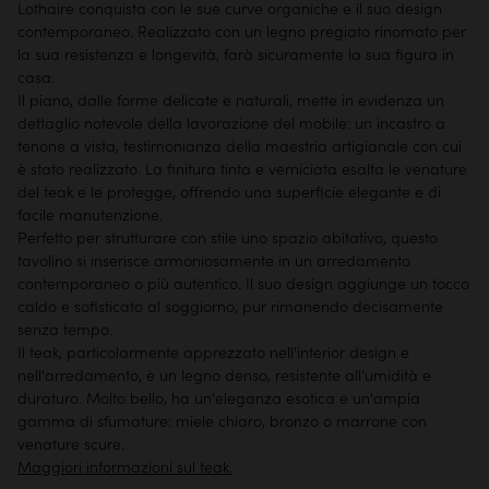
Lothaire conquista con le sue curve organiche e il suo design
contemporaneo. Realizzato con un legno pregiato rinomato per
la sua resistenza e longevità, farà sicuramente la sua figura in
casa.
Il piano, dalle forme delicate e naturali, mette in evidenza un
dettaglio notevole della lavorazione del mobile: un incastro a
tenone a vista, testimonianza della maestria artigianale con cui
è stato realizzato. La finitura tinta e verniciata esalta le venature
del teak e le protegge, offrendo una superficie elegante e di
facile manutenzione.
Perfetto per strutturare con stile uno spazio abitativo, questo
tavolino si inserisce armoniosamente in un arredamento
contemporaneo o più autentico. Il suo design aggiunge un tocco
caldo e sofisticato al soggiorno, pur rimanendo decisamente
senza tempo.
Il teak, particolarmente apprezzato nell'interior design e
nell'arredamento, è un legno denso, resistente all'umidità e
duraturo. Molto bello, ha un'eleganza esotica e un'ampia
gamma di sfumature: miele chiaro, bronzo o marrone con
venature scure.
Maggiori informazioni sul teak.