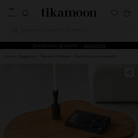
Menu
Cercare un prodotto o un servizio...
Spedizione gratuita* -
Applicare
Home
Soggiorno
Tavolini
Lothaire - Tavolino in teak massello