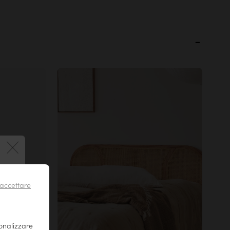
 !
accettare
il tuo
r essere
sonalizzare