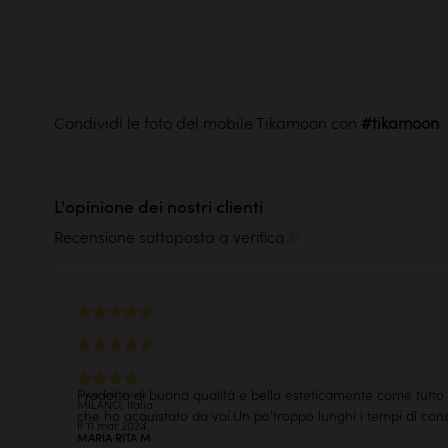
Condividi le foto del mobile Tikamoon con
L'opinione dei nostri clienti
Recensione sottoposta a verifica
Dal vivo veramente stupenda, meglio che in foto
PAOLA A
Molto bella e solida
CARMAGNOLA, Italia
SVEVA MARIA M
Il 28 dic 2025
Prodotto di buona qualità e bello esteticamente come tutto 
MILANO, Italia
che ho acquistato da voi.Un po'troppo lunghi i tempi di co
Il 11 mar 2024
MARIA RITA M