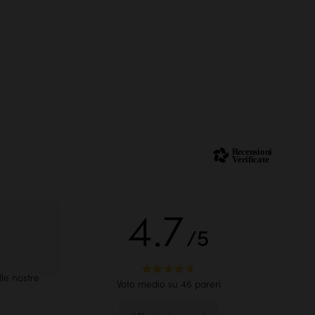
4.7
/5
ggio sul
le nostre
Voto medio su 46 pareri