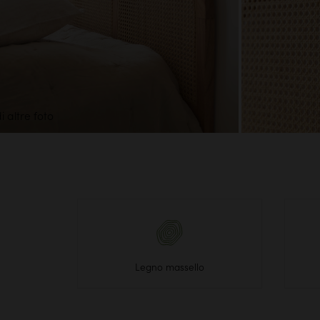
i altre foto
Legno massello