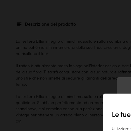
Descrizione del prodotto
La testiera Billie in legno di mindi massello e rattan combina 
animo bohémien. Ti innamorerai delle sue linee circolari e degli
ne risaltano il look.
Il rattan è attualmente molto in voga nell'interior design e trae 
della sua fibra. Ti saprà conquistare con la sua naturale raffina
uno stile che non smette di sedurre gli amanti dell'arredame
tempo.
La testiera Billie in legno di mindi massello e rattan è verniciat
T
quotidiano. Si abbina perfettamente ad arredamenti dall'animo
scandinavo, e si combina anche alla perfezione con gli articoli 
Le tue
vintage per ottenere un arredo pieno di personalità. È disponi
cm
.
Utilizziam