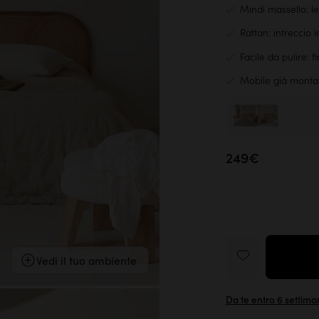
Mindi massello: le
Rattan: intreccio 
Facile da pulire: f
Mobile già monta
249€
Vedi il tuo ambiente
Da te entro 6 sett