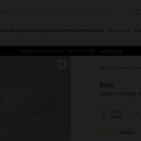
rvizio...
Pranzo
Bagno
Camera
Oggetti decorativi
Giardino
Novità
Pop-up sale
Il 
Spedizione gratuita* fino al 17/08 -
Applicare
Home
Camera
Letti 
Billie
Testiera in legno 
Altezza
80cm
46 pareri