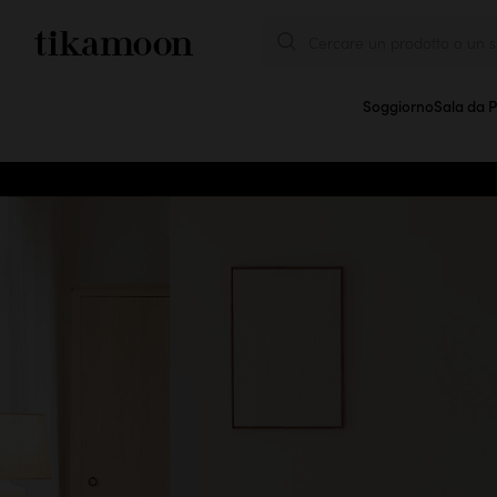
Cercare un prodotto o un se
Soggiorno
Sala da 