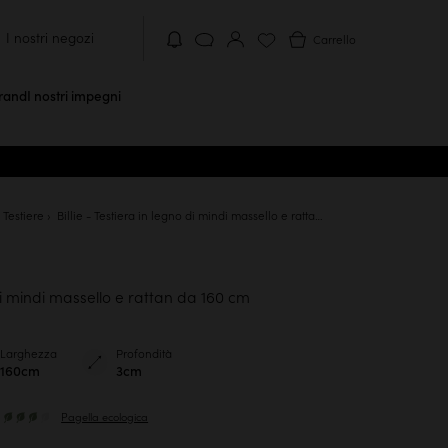
I nostri negozi
Carrello
brand
I nostri impegni
e Testiere
Billie - Testiera in legno di mindi massello e rattan da 160 cm
di mindi massello e rattan da 160 cm
Larghezza
Profondità
160cm
3cm
Pagella ecologica