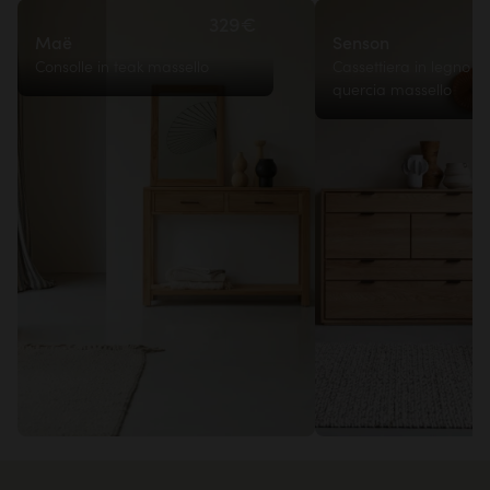
329€
Maë
Senson
Consolle in teak massello
Cassettiera in legno di
quercia massello