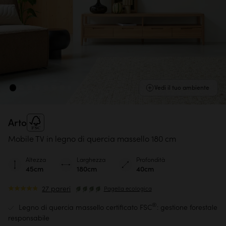
Vedi il tuo ambiente
Arto
Mobile TV in legno di quercia massello 180 cm
Altezza
Larghezza
Profondità
45cm
180cm
40cm
27 pareri
Pagella ecologica
®
Legno di quercia massello certificato FSC
: gestione forestale
responsabile