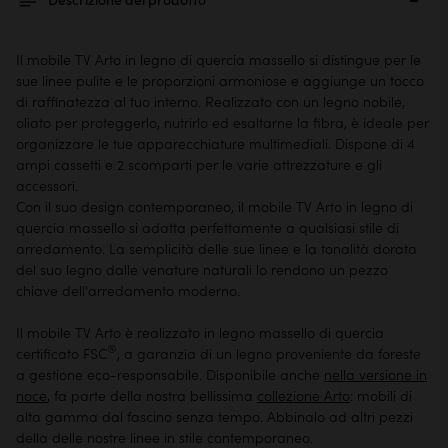
Descrizione del prodotto
Il mobile TV Arto in legno di quercia massello si distingue per le
sue linee pulite e le proporzioni armoniose e aggiunge un tocco
di raffinatezza al tuo interno. Realizzato con un legno nobile,
oliato per proteggerlo, nutrirlo ed esaltarne la fibra, è ideale per
organizzare le tue apparecchiature multimediali. Dispone di 4
ampi cassetti e 2 scomparti per le varie attrezzature e gli
accessori.
Con il suo design contemporaneo, il mobile TV Arto in legno di
quercia massello si adatta perfettamente a qualsiasi stile di
arredamento. La semplicità delle sue linee e la tonalità dorata
del suo legno dalle venature naturali lo rendono un pezzo
chiave dell'arredamento moderno.
Il mobile TV Arto è realizzato in legno massello di quercia
®
certificato FSC
, a garanzia di un legno proveniente da foreste
a gestione eco-responsabile. Disponibile anche
nella versione in
noce
, fa parte della nostra bellissima
collezione Arto
: mobili di
alta gamma dal fascino senza tempo. Abbinalo ad altri pezzi
della
delle nostre linee in stile contemporaneo
.