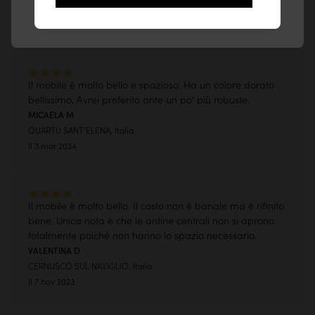
ALTA VALLE INTELVI, Italia
Il 24 feb 2023
Il mobile è molto bello e spazioso. Ha un colore dorato
bellissimo. Avrei preferito ante un po' più robuste.
MICAELA M
QUARTU SANT'ELENA, Italia
Il 3 mar 2024
Il mobile è molto bello. Il costo non è banale ma è rifinito
bene. Unica nota è che le antine centrali non si aprono
totalmente poiché non hanno lo spazio necessario.
VALENTINA D
CERNUSCO SUL NAVIGLIO, Italia
Il 7 nov 2023