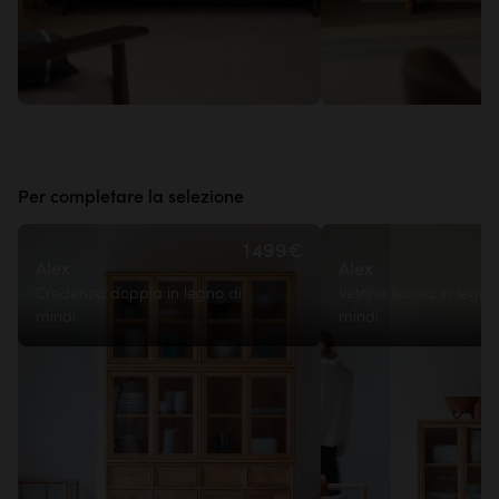
Per completare la selezione
1 499€
Alex
Alex
Credenza doppia in legno di
Vetrina bassa in legno
mindi
mindi