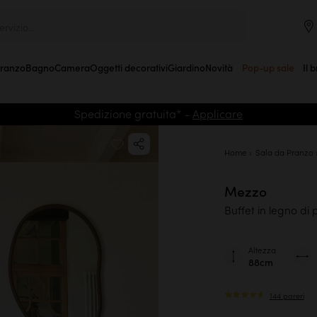
rvizio...
Pranzo
Bagno
Camera
Oggetti decorativi
Giardino
Novità
Pop-up sale
Il 
Spedizione gratuita* -
Applicare
Home
Sala da Pranzo
Mezzo
Buffet in legno di
Altezza
88cm
144 pareri