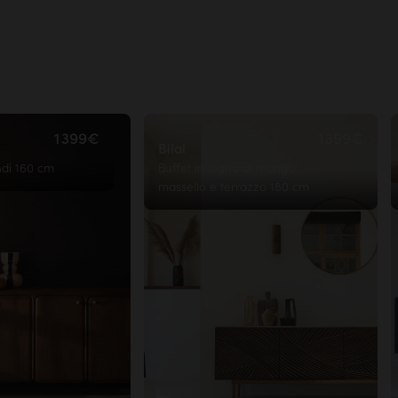
.
parole
1 399€
1 399€
Bilal
ndi 160 cm
Buffet in legno di mango
massello e terrazzo 180 cm