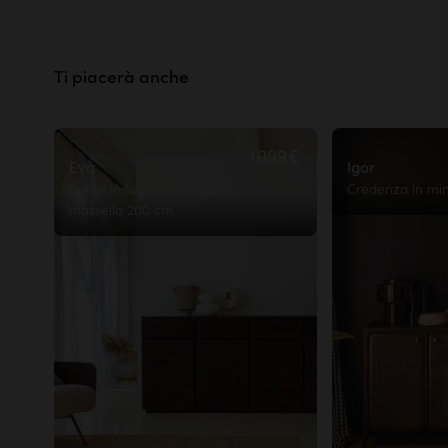
Le prove sono meglio delle
belle 
Ti piacerà anche
Saperne di più
1 099€
Eva
Igor
Buffet in legno di mogano
Credenza in mi
massello 200 cm