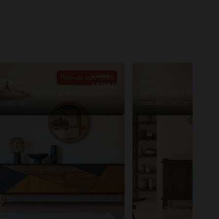
1 999€
Pop-up sale -20%
Oscar
Arko
1 599€
Buffet in legno di quercia
Buffet in legno di mango
240 cm
massello 190 cm