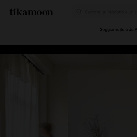
Cercare un prodotto o un se
Soggiorno
Sala da 