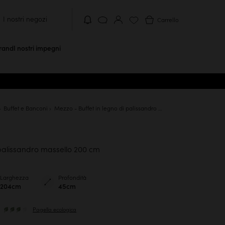
I nostri negozi
Carrello
brand
I nostri impegni
Buffet e Banconi
Mezzo - Buffet in legno di palissandro massello 200 cm
 palissandro massello 200 cm
Larghezza
Profondità
204cm
45cm
Pagella ecologica