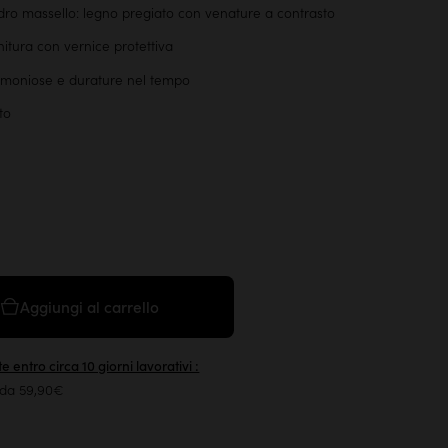
dro massello: legno pregiato con venature a contrasto
initura con vernice protettiva
armoniose e durature nel tempo
to
Aggiungi al carrello
e entro circa 10 giorni lavorativi :
 da 59,90€