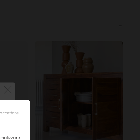
 !
accettare
il tuo
r essere
sonalizzare