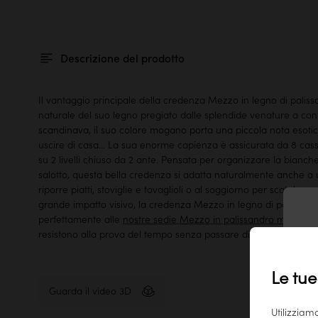
Descrizione del prodotto
Il vantaggio principale della credenza Mezzo in legno di paliss
naturale del suo legno pregiato dalle splendide venature a cont
scandinava, il suo colore mogano porta una piccola nota esotic
uscire di casa... La sua enorme capienza è assicurata da 8 ca
su 2 livelli chiuso da 2 ante. Pensata per organizzare la biancher
salotto, questa bella credenza si adatta naturalmente anche a
riporre piatti, stoviglie e tovaglioli o al soggiorno per scatole o a
grande impatto visivo, la credenza Mezzo in legno di palissand
perfettamente alle
nostre sedie Mezzo in palissandro massello
resistono alla prova del tempo senza passare di moda.
T
Le tue
Guarda il video 3D
Utilizziam