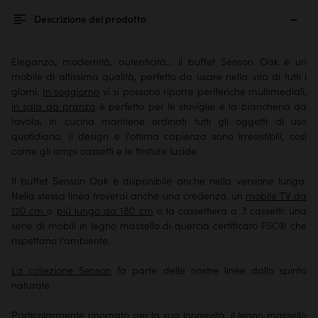
Descrizione del prodotto
Eleganza, modernità, autenticità... il buffet Senson Oak è un
mobile di altissima qualità, perfetto da usare nella vita di tutti i
giorni.
In soggiorno
vi si possono riporre periferiche multimediali,
in sala da pranzo
è perfetto per le stoviglie e la biancheria da
tavola, in cucina mantiene ordinati tutti gli oggetti di uso
quotidiano. Il design e l'ottima capienza sono irresistibili, così
come gli ampi cassetti e le finiture lucide.
Il buffet Senson Oak è disponibile anche
nella versione lunga
.
Nella stessa linea troverai anche
una credenza
, un
mobile TV da
120 cm
o
più lungo da 180 cm
o
la cassettiera a 3 cassetti
: una
serie di mobili in legno massello di quercia certificato FSC® che
rispettano l'ambiente.
La collezione Senson
fa parte delle
nostre linee dallo spirito
naturale
.
Particolarmente rinomato per la sua longevità, il legno massello