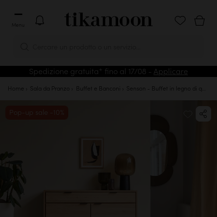
Menu
Cercare un prodotto o un servizio...
Spedizione gratuita* fino al 17/08 -
Applicare
Home
Sala da Pranzo
Buffet e Banconi
Senson - Buffet in legno di quercia massello 120 cm
Pop-up sale -10%