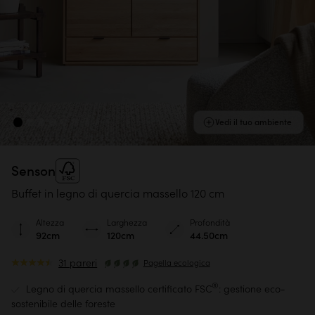
Vedi il tuo ambiente
Senson
Buffet in legno di quercia massello 120 cm
Altezza
Larghezza
Profondità
92cm
120cm
44.50cm
31 pareri
Pagella ecologica
®
Legno di quercia massello certificato FSC
: gestione eco-
sostenibile delle foreste