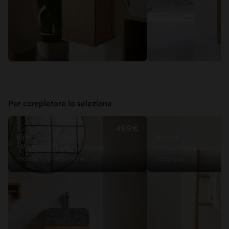
Per completare la selezione
499€
Line
Balyss
Mobile per il bagno in teak
Portasciugamani in 
massello e marmo 40 cm
naturale