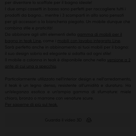
per diventare lo scaffale per il bagno ideale!
I due ampi cassetti in basso sono perfetti per raccogliere tutti i
prodotti da bagno... mentre i 3 scomparti in alto sono pensati
per gli accessori o la biancheria piegata. Un mobile dunque che
combina stile e praticità!
Da abbinare agli altri elementi della
gamma di mobili per il
bagno in teak Line
, come i
mobili con lavabo integrato Line
.
Sarà perfetto anche in abbinamento ai tuoi mobili per il bagno:
il suo design sobrio ed elegante si adatta ad ogni stile!
Il mobile a colonna in teak è disponibile anche nella
versione a 2
ante di cui una a specchio
.
Particolarmente utilizzato nell'interior design e nell'arredamento,
il teak è un legno denso, resistente all'umidità e duraturo. Ha
un’eleganza esotica e un’ampia gamma di sfumature: miele
chiaro, bronzo o marrone con venature scure.
Per saperne di più sul teak.
Guarda il video 3D