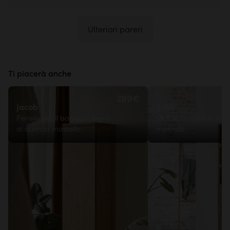
Ulteriori pareri
Ti piacerà anche
299€
Jacob
Soho
Pensile per il bagno in legno
Mobile a colonna in t
di quercia massello
massello