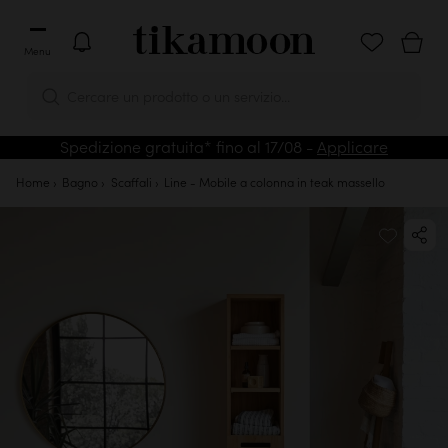
Menu
Cercare un prodotto o un servizio...
Spedizione gratuita* fino al 17/08 -
Applicare
Home
Bagno
Scaffali
Line - Mobile a colonna in teak massello