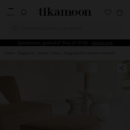
Menu
Cercare un prodotto o un servizio...
Spedizione gratuita* fino al 17/08 -
Applicare
Home
Soggiorno
Divani
Dario - Poggiapiedi in tessuto cammello