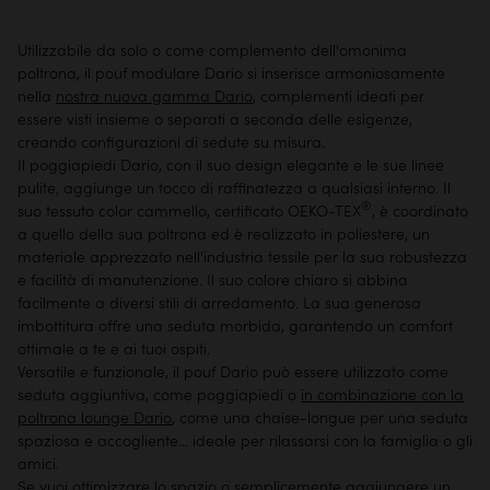
Utilizzabile da solo o come complemento
dell'omonima
poltrona
, il pouf modulare Dario si inserisce armoniosamente
nella
nostra nuova gamma Dario
, complementi ideati per
essere visti insieme o separati a seconda delle esigenze,
creando configurazioni di sedute su misura.
Il poggiapiedi Dario, con il suo design elegante e le sue linee
pulite, aggiunge un tocco di raffinatezza a qualsiasi interno. Il
®
suo tessuto color cammello, certificato OEKO-TEX
, è coordinato
a quello della sua poltrona ed è realizzato in poliestere, un
materiale apprezzato nell'industria tessile per la sua robustezza
e facilità di manutenzione. Il suo colore chiaro si abbina
facilmente a diversi stili di arredamento. La sua generosa
imbottitura offre una seduta morbida, garantendo un comfort
ottimale a te e ai tuoi ospiti.
Versatile e funzionale, il pouf Dario può essere utilizzato come
seduta aggiuntiva, come poggiapiedi o
in combinazione con la
poltrona lounge Dario
, come una chaise-longue per una seduta
spaziosa e accogliente... ideale per rilassarsi con la famiglia o gli
amici.
Se vuoi ottimizzare lo spazio o semplicemente aggiungere un