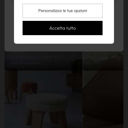
Il 1 dic 2024
Base da montare, istruzioni fornite
Personalizza le tue opzioni
Vai sul sito Stati Uniti (www.tikamoon.co)
Visualizzare le dimensioni dettagliate
Resta sul sito Italia
Accetta tutto
Ti piacerà anche
Visualizzare le istruzioni di montaggio
369€
Mattak
Quinto
Pouf Himalaya in legno di
Poggiapiedi in tessuto
quercia massello
marrone