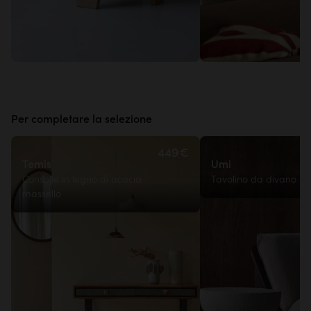
Per completare la selezione
449€
Temis
Umi
Consolle in legno di acacia
Tavolino da divano in
massello