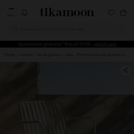
Menu
Cercare un prodotto o un servizio...
Spedizione gratuita* fino al 17/08 -
Applicare
Home
Giardino
Set da giardino
Gaby - Poltrona bassa da giardino in metallo cream