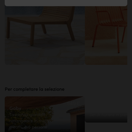
Per completare la selezione
549€
Gaby
Ave
Tavolo da giardino
Set di fioriere in pietra
rettangolare in metallo
cream, 4-6 persone