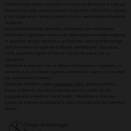
metallo beige Gaby conquista con il suo profilo basso e il design
deciso. Il suo stile contemporaneo si esprime nella finitura opaca
e nel beige senza tempo, protetti da una verniciatura altamente
resistente.
Una seduta facile da spostare, che passa con naturalezza
dall’esterno agli interni a seconda delle stagioni e delle esigenze.
In giardino, su una terrazza o un balcone, crea un’area lounge
dall’atmosfera accogliente e attuale, perfetta per una pausa
caffè, qualche pagina di lettura o le serate estive che si
allungano.
All’interno si inserisce con la stessa naturalezza in soggiorno, in
veranda o in un ampio ingresso, abbinata a cuscini o a un plaid
per aumentare il comfort.
Declinata all’interno della
collezione Gaby
, questa poltrona
bassa si abbina alle altre proposte (panca, sedia, tavolo,
poggiapied
i
) e invita al mix & match. Mescolate i colori per
creare un insieme accogliente e una composizione dal carattere
deciso.
Tempo di montaggio