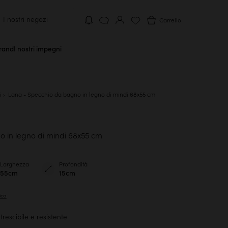
I nostri negozi
Carrello
brand
I nostri impegni
i
Lana - Specchio da bagno in legno di mindi 68x55 cm
 in legno di mindi 68x55 cm
Larghezza
Profondità
55cm
15cm
ica
rescibile e resistente