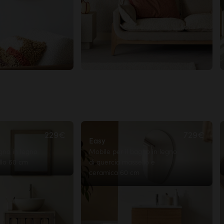
229€
729€
Easy
gno in legno
Mobile per il bagno in legno
llo 60 cm
di quercia massello e
ceramica 60 cm