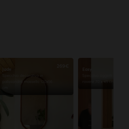
dei tuoi
Consegna confort
All'interno del tuo domicilio
69,90€
269€
Jade
Easy
Specchio decorativo in
Specchio oggetti decorativ
palissandro massello 120x56
rovere 70 x 45 cm
cm