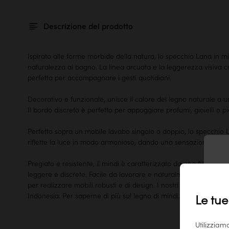
Descrizione del prodotto
Ispirato alle forme morbide della natura, lo specchio Lana in m
naturalezza al bagno. La linea arcuata e la leggerezza visiva c
perfetta per accompagnare i gesti quotidiani.
Decorativo e funzionale, unisce il calore del legno naturale a 
Il bordo discreto è perfetto per appoggiare profumi, gioielli o p
Perfetto sopra un mobile lavabo singolo o doppio, lo specchio L
riflette la luce in modo armonioso, dando una sensazione di m
Pregiato e resistente, il mindi è caratterizzato da una fibra lisc
T
leggere e discrete. Facile da lavorare e naturalmente di colore 
per realizzare mobili robusti e di design. I nostri mobili in min
Indonesia. Per saperne di più sul legno di mindi.
Le tue
Utilizziam