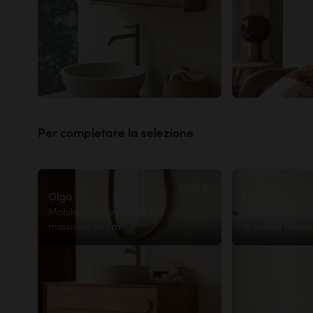
Per completare la selezione
599€
Olga
Lila
Mobile da bagno in acacia
Mobile per il ba
massiccia 90 cm
di acacia masse