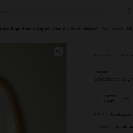
rvizio...
Pranzo
Bagno
Camera
Oggetti decorativi
Giardino
Novità
Pop-up sale
Il 
Home
Bagno
Specch
Lana
Specchio da bagno
Altezza
68cm
Pagella ecolog
Mindi: legno imput