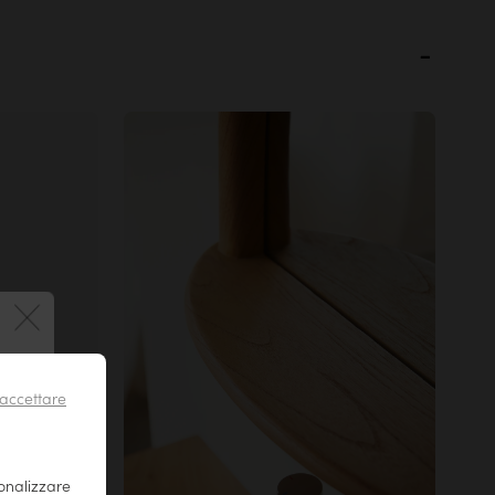
 !
il tuo
r essere
accettare
sonalizzare