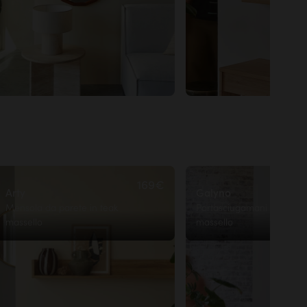
169€
Arty
Galyno
Mensola da parete in teak
Portasciugamani in teak
massello
massello