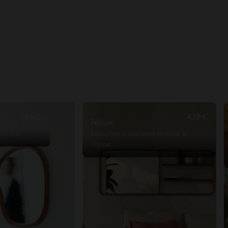
®
certificato FSC
Per garantire la longevità 
mobili
®
 the Planet
Saperne di più
o
269€
439€
Félicie
x50 cm
Specchio a mensola in noce e
ottone