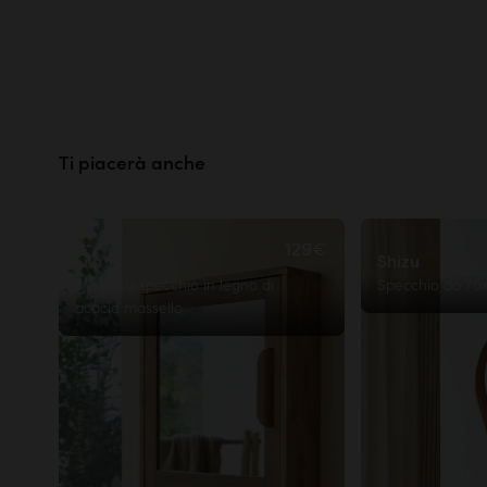
Elevata riparabilità
Legno 
1% for
Consegna classica
All'ingresso del tuo condomini
Scopri la nostra Pagella ecologica
19,90€
Ti piacerà anche
129€
Lila
Shizu
Mobile a specchio in legno di
Specchio da 70
acacia massello