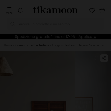
Menu
Cercare un prodotto o un servizio...
Spedizione gratuita* fino al 17/08 -
Applicare
Home
Camera
Letti e Testiere
Loggia - Testiera in legno d'acacia massello 90 cm