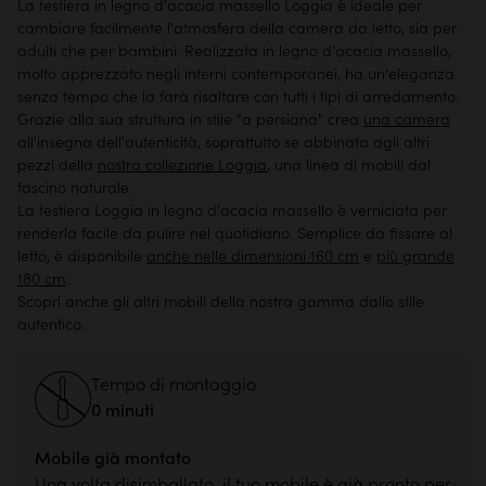
La testiera in legno d'acacia massello Loggia è ideale per
cambiare facilmente l'atmosfera della camera da letto, sia per
adulti che per bambini. Realizzata in legno d'acacia massello,
molto apprezzato negli interni contemporanei, ha un'eleganza
senza tempo che la farà risaltare con tutti i tipi di arredamento.
Grazie alla sua struttura in stile "a persiana" crea
una camera
all'insegna dell'autenticità, soprattutto se abbinata agli altri
pezzi della
nostra collezione Loggia
, una linea di mobili dal
fascino naturale.
La testiera Loggia in legno d'acacia massello è verniciata per
renderla facile da pulire nel quotidiano. Semplice da fissare al
letto, è disponibile
anche nelle dimensioni 160 cm
e
più grande
180 cm
.
Scopri anche gli altri mobili della nostra gamma dallo
stile
autentico
.
Tempo di montaggio
0 minuti
Mobile già montato
Una volta disimballato, il tuo mobile è già pronto per