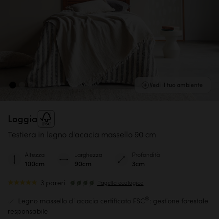
Vedi il tuo ambiente
Loggia
Testiera in legno d'acacia massello 90 cm
Altezza
Larghezza
Profondità
100cm
90cm
3cm
3 pareri
Pagella ecologica
®
Legno massello di acacia certificato FSC
: gestione forestale
responsabile