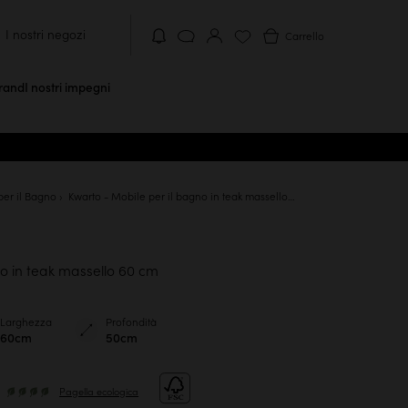
I nostri negozi
Carrello
brand
I nostri impegni
per il Bagno
Kwarto - Mobile per il bagno in teak massello 60 cm
o in teak massello 60 cm
Larghezza
Profondità
60cm
50cm
Pagella ecologica