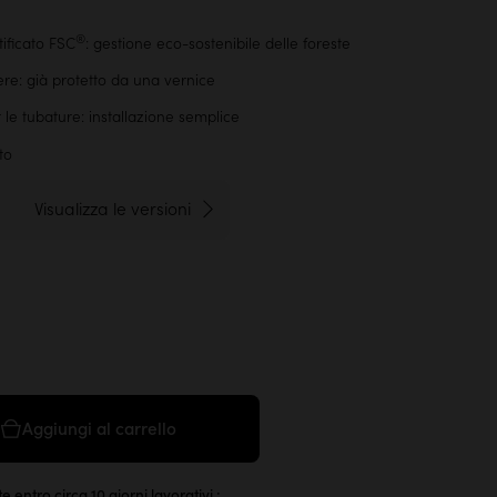
®
ificato FSC
: gestione eco-sostenibile delle foreste
re: già protetto da una vernice
le tubature: installazione semplice
to
Visualizza le versioni
Aggiungi al carrello
e entro circa 10 giorni lavorativi :