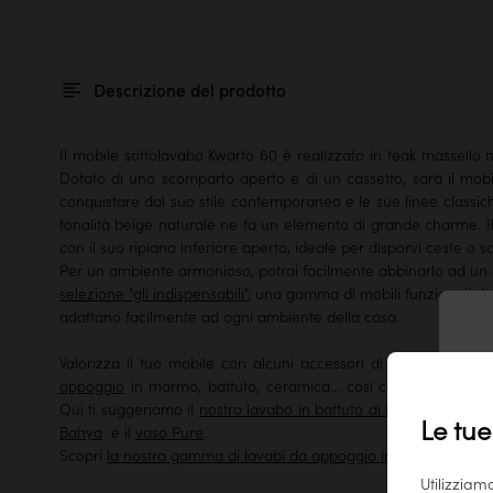
Descrizione del prodotto
Il mobile sottolavabo Kwarto 60 è realizzato in teak massello n
Dotato di uno scomparto aperto e di un cassetto, sarà il mobil
conquistare dal suo stile contemporaneo e le sue linee classi
tonalità beige naturale ne fa un elemento di grande charme. Il
con il suo ripiano inferiore aperto, ideale per disporvi ceste o sc
Per un ambiente armonioso, potrai facilmente abbinarlo ad un 
selezione "gli indispensabili"
, una gamma di mobili funzionali dal
adattano facilmente ad ogni ambiente della casa.
Valorizza il tuo mobile con alcuni accessori di design. Scopri
T
appoggio
in marmo, battuto, ceramica... così come la
nostra 
Qui ti suggeriamo il
nostro lavabo in battuto di terrazzo Isa gri
Le tue
Bahya
e il
vaso Pure
.
Scopri
la nostra gamma di lavabi da appoggio in marmo, battut
Utilizziam