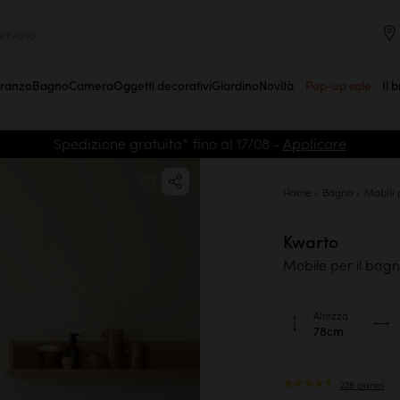
rvizio...
Pranzo
Bagno
Camera
Oggetti decorativi
Giardino
Novità
Pop-up sale
Il 
Spedizione gratuita* fino al 17/08 -
Applicare
Home
Bagno
Mobili 
Kwarto
Mobile per il bagn
Altezza
78cm
228 pareri