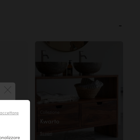
 !
Collezione
accettare
il tuo
Kwarto
r essere
Scopri
sonalizzare