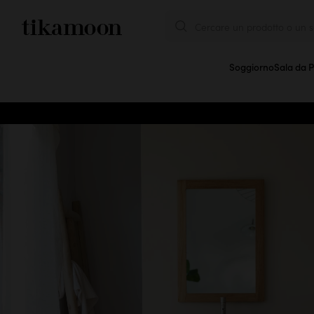
Cercare un prodotto o un se
Soggiorno
Sala da 