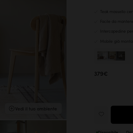
Teak massello cert
Facile da mantene
Intercapedine per 
Mobile già monta
+6
379€
Vedi il tuo ambiente
Disponibile
Da t