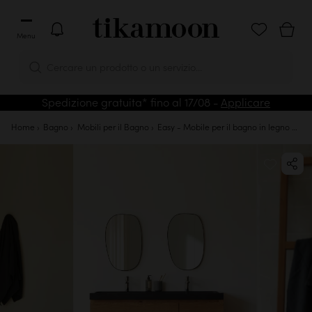
Menu
Cercare un prodotto o un servizio...
Spedizione gratuita* fino al 17/08 -
Applicare
Home
Bagno
Mobili per il Bagno
Easy - Mobile per il bagno in legno di quercia massello e pietra lavica 120 cm