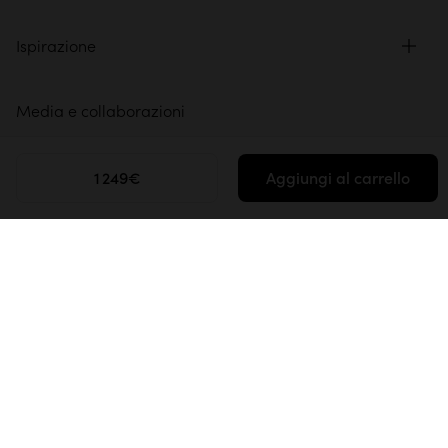
Ispirazione
Media e collaborazioni
Spazio professionale
1 249€
Aggiungi al carrello