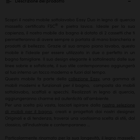
Descrizione del prodotto
Scopri il nostro mobile sottolavabo Easy Duo in legno di quercia
®
massello certificato FSC
e pietra lavica. Ideale per la sua
capienza, il nostro mobile da bagno è dotato di 2 cassetti che ti
permetteranno di avere sempre a portata di mano biancheria e
prodotti di bellezza. Grazie al suo ampio piano lavabo, questo
mobile è l'ideale per essere utilizzato in due o perfetto in un
bagno famigliare. Il suo design elegante è sottolineato dalle sue
linee sobrie e sofisticate, il suo stile contemporaneo aggiungerà
al tuo interno un tocco moderno e fuori dal tempo.
Questo mobile fa parte della
collezione Easy
, una gamma di
mobili moderni e funzionali per il bagno, composta da mobili
sottolavabo, scaffali e specchi. Realizzati in legno di quercia,
aggiungeranno charme ed autenticità all'ambiente.
Per una scelta più vasta, lasciati ispirare dalla
nostra selezione
di mobili per il bagno
, creati e progettati dai nostri designer.
Originali e di tendenza, troverai una vastissima scelta di stili, dal
classico, all'industriale e contemporaneo ...
Particolarmente rinomato per la sua longevità, il legno massello