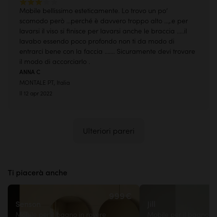
Mobile bellissimo esteticamente. Lo trovo un po’
scomodo però …perché è davvero troppo alto …,.e per
lavarsi il viso si finisce per lavarsi anche le braccia …..il
lavabo essendo poco profondo non ti da modo di
entrarci bene con la faccia ……. Sicuramente devi trovare
il modo di accorciarlo .
ANNA C
MONTALE PT, Italia
Il 12 apr 2022
Ulteriori pareri
Ti piacerà anche
999€
Senson
Jill
Mobile per il bagno in rovere
Mobile per il bagno in