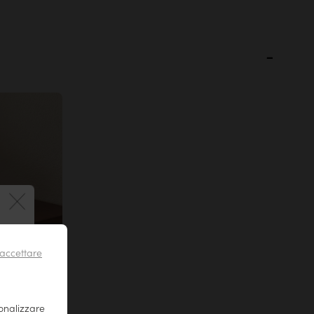
 !
accettare
sonalizzare