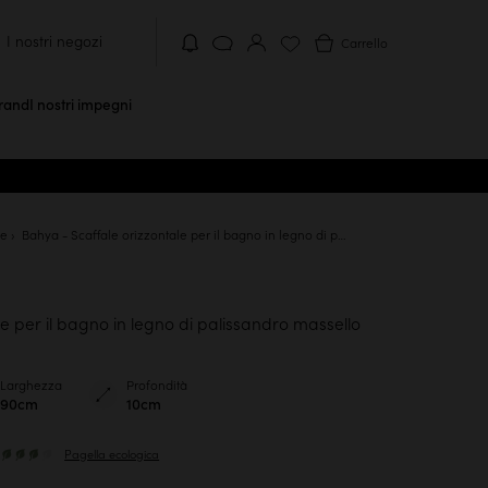
I nostri negozi
Carrello
brand
I nostri impegni
le
Bahya - Scaffale orizzontale per il bagno in legno di palissandro massello
le per il bagno in legno di palissandro massello
Larghezza
Profondità
90cm
10cm
Pagella ecologica