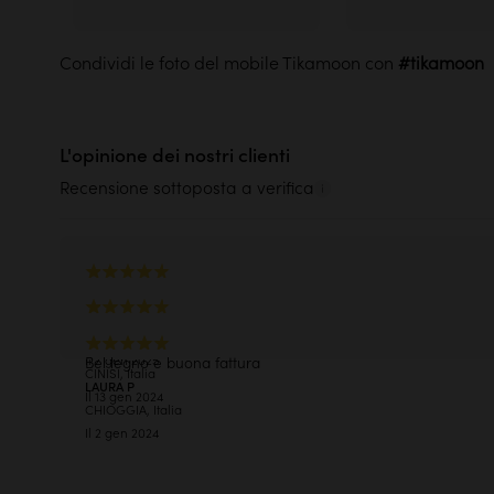
Le prove sono meglio delle
belle 
Condividi le foto del mobile Tikamoon con
Saperne di più
L'opinione dei nostri clienti
Recensione sottoposta a verifica
colore fedele alle immagini e materiale eccellente
GRAZIELLA C
Ottima qualità
SULBIATE, Italia
STEFANIA T
Il 7 gen 2025
Bel legno e buona fattura
CINISI, Italia
LAURA P
Il 13 gen 2024
CHIOGGIA, Italia
Il 2 gen 2024