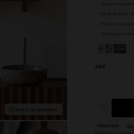
Massello di palis
Facile da pulire: f
Pratico e funzion
Mobile già monta
+4
49€
Vedi il tuo ambiente
Disponibile
Da t
Spedizione a partire