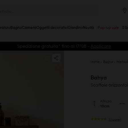
rvizio...
Pranzo
Bagno
Camera
Oggetti decorativi
Giardino
Novità
Pop-up sale
Il 
Spedizione gratuita* fino al 17/08 -
Applicare
Home
Bagno
Menso
Bahya
Scaffale orizzonta
Altezza
10cm
77 pareri