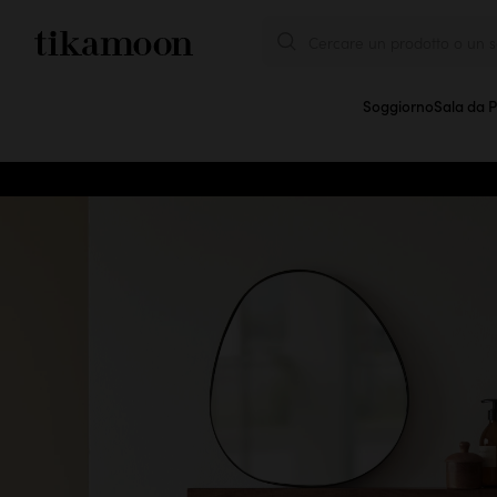
Cercare un prodotto o un se
Soggiorno
Sala da 