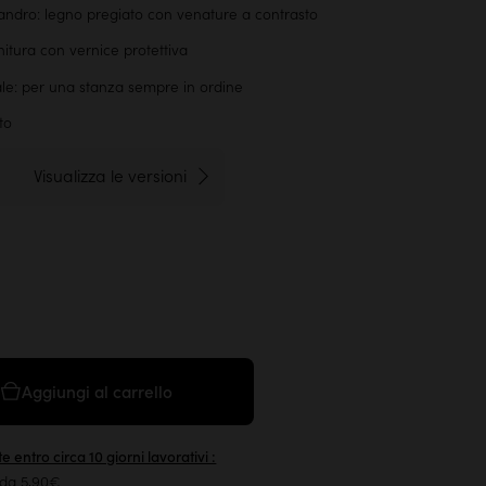
sandro: legno pregiato con venature a contrasto
initura con vernice protettiva
ale: per una stanza sempre in ordine
to
Visualizza le versioni
Aggiungi al carrello
e entro circa 10 giorni lavorativi :
 da 5,90€