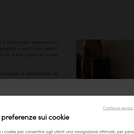
 è perfetta per sistemare con
pazzole e i pettini per capelli...
vita di tutti i giorni, da tenere
à squisita, è caratterizzato da
nche come
elemento decorativo
a
reziosi.
iegina sulla torta del nostro
i diamo il benvenuto sul nostro sito tikamoon Italia
Continua senza 
Sembra tu stia visitando il nostro sito da questo paese: Stati
 preferenze sui cookie
Uniti.
Per garantire il miglior servizio possibile, consigliamo di
o i cookie per consentire agli utenti una navigazione ottimale, per per
consultare i nostri prodotti su
www.tikamoon.co
.