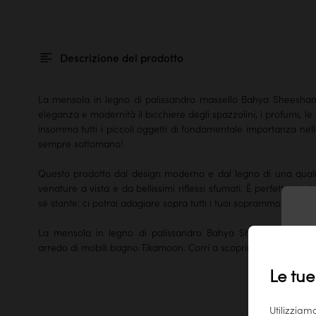
Descrizione del prodotto
La mensola in legno di palissandro massello Bahya Sheesham
eleganza e modernità il bicchiere degli spazzolini, i profumi, le s
insomma tutti i piccoli oggetti di fondamentale importanza nella 
sempre sottomano!
Questo prodotto dal
design moderno
e dal legno di una qualit
venature a vista e da bellissimi riflessi sfumati. È perfetta a
sé stante: ci potrai adagiare sopra tutti i tuoi soprammobili più p
La mensola in legno di palissandro Bahya Sheesham è la cil
T
arredo di mobili bagno Tikamoon.
Corri a scoprirli tutti!
Le tue
Utilizziam