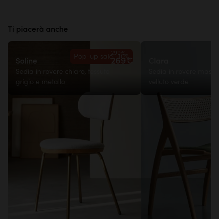
Ti piacerà anche
299€
Pop-up sale -10%
269€
Soline
Clara
Sedia in rovere chiaro, tessuto
Sedia in rovere massel
grigio e metallo
velluto verde