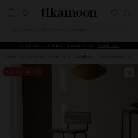
Menu
Cercare un prodotto o un servizio...
Spedizione gratuita* fino al 17/08 -
Applicare
Home
Sala da Pranzo
Sedie
Talia - Sgabello bar in legno di palissandro massello e metallo
Pop-up sale -10%