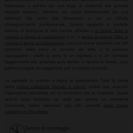
fabbricato a partire da una lega di materiali dal grande
impatto estetico... Sembra sia uscito direttamente da una
fabbrica dei primi del Novecento o da un istituto
d'insegnamento professionale. Questo sgabello è perfetto
attorno al bancone di una cucina, all'isola o
al tavolo Talia in
metallo e legno di palissandro
(con o
senza la panca Talia in
metallo e legno di palissandro
), ma può anche adattarsi ad altri
ambienti della casa: in camera da letto vi si possono
appoggiare i vestiti la sera, in un ingresso o in un corridoio
leggermente più spazioso può servire a riporre le borse... può
perfino fungere da seggiolone per un bimbo a tavola.
Lo sgabello in metallo e legno di palissandro Talia fa parte
della
nostra collezione Metallo e Legno
: mobili che uniscono
l'ispirazione industriale ad un fantastico mix di materiali. Questi
articoli sono fantastici se usati per creare un ambiente
industriale, basta abbinarli agli altri prodotti
delle nostre
collezioni in stile atelier.
Tempo di montaggio