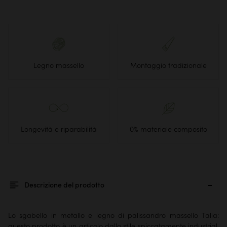
Legno massello
Montaggio tradizionale
Longevità e riparabilità
0% materiale composito
Descrizione del prodotto
Lo sgabello in metallo e legno di palissandro massello Talia:
questo prodotto è un articolo dallo stile spiccatamente industrial,