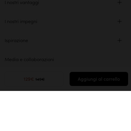
I nostri vantaggi
I nostri impegni
Ispirazione
Media e collaborazioni
Spazio professionale
129€
Aggiungi al carrello
149€