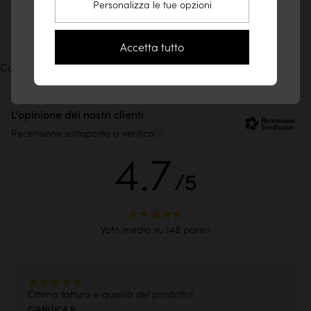
1% for the Planet
Personalizza le tue opzioni
Vai sul sito Stati Uniti (www.tikamoon.co)
Scopri la nostra Pagella ecologica
Resta sul sito Italia
Accetta tutto
Condividi le foto del mobile Tikamoon con
L'opinione dei nostri clienti
Recensione sottoposta a verifica
4.7
/5
Voto medio su 148 pareri
Ottima fattura e qualità del prodotto!
GIANLUCA P