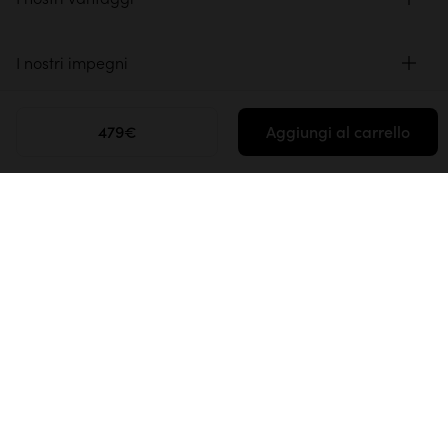
I nostri impegni
Ispirazione
479€
Aggiungi al carrello
Media e collaborazioni
Spazio professionale