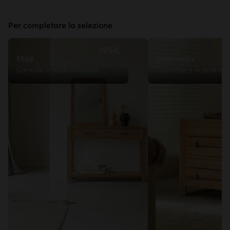
Per completare la selezione
329€
Maë
Minimalys
Consolle in teak massello
Cassettiera in teak ma