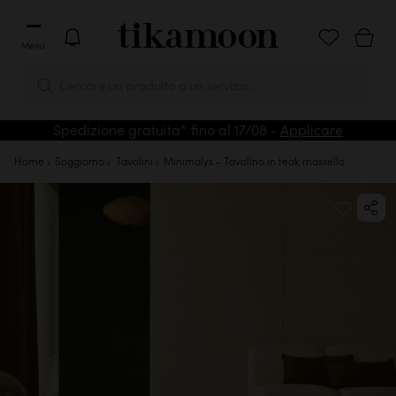
Menu
Cercare un prodotto o un servizio...
Spedizione gratuita* fino al 17/08 -
Applicare
Home
Soggiorno
Tavolini
Minimalys - Tavolino in teak massello