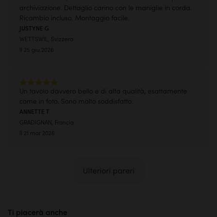
archiviazione. Dettaglio carino con le maniglie in corda.
Ricambio incluso. Montaggio facile.
JUSTYNE G
WETTSWIL, Svizzera
Il 25 giu 2026
Un tavolo davvero bello e di alta qualità, esattamente
come in foto. Sono molto soddisfatto.
ANNETTE T
GRADIGNAN, Francia
Il 21 mar 2026
Ulteriori pareri
Ti piacerà anche