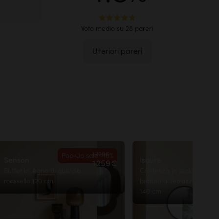
i,
Facilità
Voto medio su 28 pareri
Contattaci
rattato con olio
Ulteriori pareri
1 399€
Pop-up sale -10%
Pop-up
Senson
Isaure
1 259€
Buffet in legno di quercia
Credenza in teak massell
massello 120 cm
battuto di terrazzo prem
140 cm