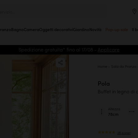
rvizio...
Pranzo
Bagno
Camera
Oggetti decorativi
Giardino
Novità
Pop-up sale
Il 
Spedizione gratuita* fino al 17/08 -
Applicare
Home
Sala da Pranzo
Pola
Buffet in legno di
Altezza
78cm
28 pareri