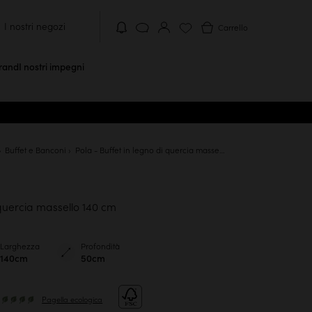
I nostri negozi
Carrello
brand
I nostri impegni
Buffet e Banconi
Pola - Buffet in legno di quercia massello 140 cm
 quercia massello 140 cm
Larghezza
Profondità
140cm
50cm
Pagella ecologica