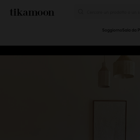
Cercare un prodotto o un se
Soggiorno
Sala da 