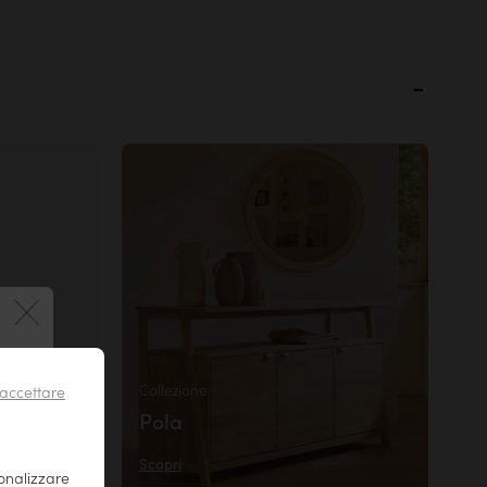
 !
Collezione
accettare
il tuo
Pola
r essere
Scopri
sonalizzare