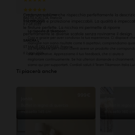
oro.
Molto felice
Elevata riparabilità
LISA S
JEANNETTE f
(dimensioni utili)
PORTO CERESIO, Italia
Credenza sublime che rispecchia perfettamente la descrizi
BASTELICACCIA, Francia
Il 12 mar 2025
Imballaggio e protezione impeccabili. La qualità è impeccab
Il 7 ott 2025
Scopri la nostra Pagella ecologica
le finiture perfette. La nicchia mi permette di riporre
La risposta di tikamoon :
Visualizzare le dimensioni dettagliate
perfettamente le diverse scatole senza rovinarne il design.
Ciao e grazie per aver condiviso la tua esperienza. Ci dispiace che
SANDRA L
maniglie non siano risultate come ti aspettavi; comprendiamo qua
ST MAUR DES FOSSES, Francia
sia importante per i nostri clienti avere un prodotto che corrispond
Il 2 ago 2025
alle aspettative. Apprezziamo il tuo feedback, che ci aiuta a
migliorare continuamente. Se hai ulteriori domande o chiarimenti,
Le prove sono meglio delle
belle 
siamo qui per supportarti. Cordiali saluti.Il Team Tikamoon Italia Lu
Ti piacerà anche
Saperne di più
999€
Jonàk
Eden
Buffet in legno di quercia
Buffet in legno 
massello 145 cm
massello 160 c