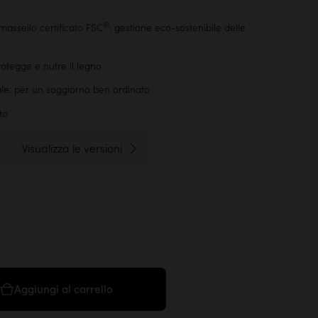
®
massello certificato FSC
: gestione eco-sostenibile delle
protegge e nutre il legno
ale: per un soggiorno ben ordinato
to
Visualizza le versioni
Aggiungi al carrello