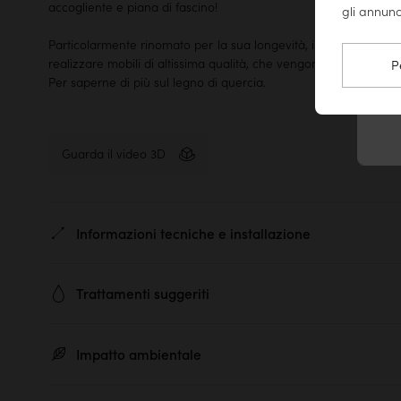
accogliente e piana di fascino!
gli annunc
Particolarmente rinomato per la sua longevità, il legno massello
realizzare mobili di altissima qualità, che vengono tramandati 
P
Per saperne di più sul legno di quercia.
Guarda il video 3D
Informazioni tecniche e installazione
Ref. :
4197
Trattamenti suggeriti
Materiale principale :
Quercia oliato
Per conservare, pulire e ravvivare la brillantezza dei vostr
Impatto ambientale
suggeriamo di utilizzare semplicemente un prodotto antipolver
Materiale secondario :
Albero della gomma
Per prolungare la vita del mobile, consigliamo di rinnovare qu
Dimensioni prodotto :
A 78 × L 140 × P 50 cm