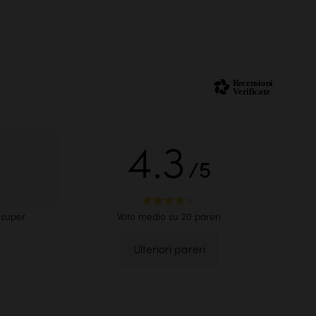
4.3
/5
tri lavabi
vedevamo
Voto medio su 20 pareri
 super
Ulteriori pareri