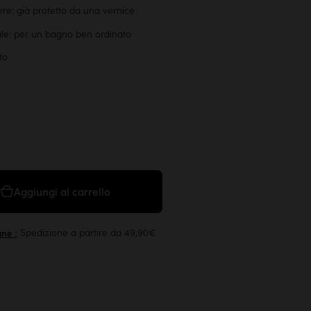
re: già protetto da una vernice
ale: per un bagno ben ordinato
to
Aggiungi al carrello
Spedizione a partire da 49,90€
ane :