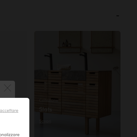
iglie
late, per
Collezione
 !
venga
Slats
accettare
l
Scopri
sonalizzare