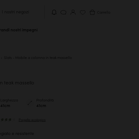
I nostri negozi
Carrello
brand
I nostri impegni
i
Slats - Mobile a colonna in teak massello
in teak massello
Larghezza
Profondità
41cm
41cm
Pagella ecologica
giato e resistente