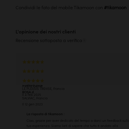
Le prove sono meglio delle
belle 
Condividi le foto del mobile Tikamoon con
Saperne di più
L'opinione dei nostri clienti
Recensione sottoposta a verifica
molto bello, soddisfa pienamente le aspettative
LUISA S
Ottima qualità...Nessun montaggio...Imballaggio accurato.
ROMA, Italia
BRIGITTE B
Il 28 feb 2024
molto bene
LE PLESSIS TREVISE, Francia
ROSA d
Il 4 feb 2025
SALVIAC, Francia
Il 12 gen 2023
La risposta di tikamoon :
Ciao, grazie per aver dedicato del tempo a darci un feedback sull
tua esperienza. Siamo lieti di sapere che tutto è andato alla