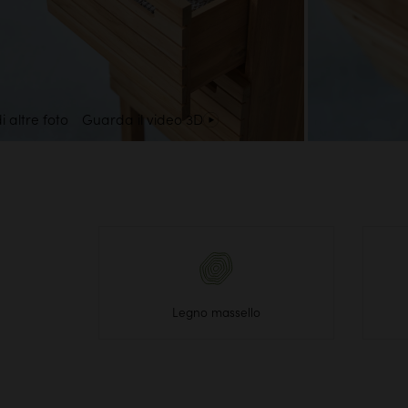
i altre foto
Guarda il video 3D
Legno massello