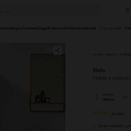
rvizio...
Pranzo
Bagno
Camera
Oggetti decorativi
Giardino
Novità
Pop-up sale
Il 
Home
Bagno
Scaffal
Slats
Mobile a colonna 
Altezza
180cm
20 pareri
Teak massello: pre