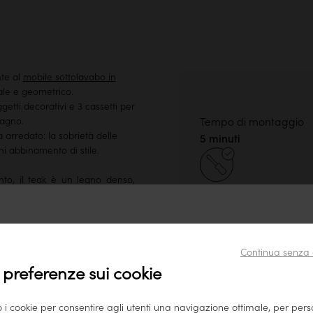
nte al
mobile sottolavabo in
le e geometrico.
getti decorativi e 3 cassetti per
bagno.
Tempo di montaggio
arredato: la sobrietà delle
5 minuti
i abbinamento di stile.
ento, il teak è un legno denso,
 un’ampia gamma di sfumature:
Solo le gambe o le man
devono essere assemb
i diamo il benvenuto sul nostro sito tikamoon Italia
evitare che il mobile 
Continua senza 
danneggiato durante i
Sembra tu stia visitando il nostro sito da questo paese: Stati
 preferenze sui cookie
trasporto.
Uniti.
Per garantire il miglior servizio possibile, consigliamo di
o i cookie per consentire agli utenti una navigazione ottimale, per per
consultare i nostri prodotti su
www.tikamoon.co
.