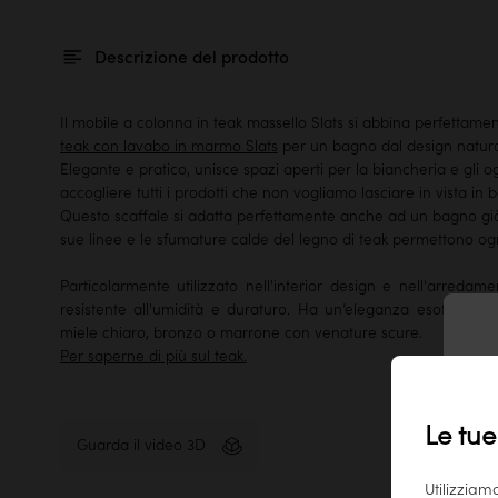
Descrizione del prodotto
Il mobile a colonna in teak massello Slats si abbina perfettame
teak con lavabo in marmo Slats
per un bagno dal design natura
Elegante e pratico, unisce spazi aperti per la biancheria e gli og
accogliere tutti i prodotti che non vogliamo lasciare in vista in 
Questo scaffale si adatta perfettamente anche ad un bagno già 
sue linee e le sfumature calde del legno di teak permettono ogn
Particolarmente utilizzato nell'interior design e nell'arredam
resistente all'umidità e duraturo. Ha un’eleganza esotica e
miele chiaro, bronzo o marrone con venature scure.
Per saperne di più sul teak.
T
Le tue
Guarda il video 3D
Utilizziam