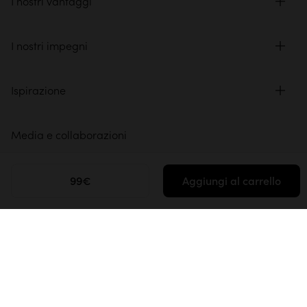
I nostri vantaggi
I nostri impegni
Ispirazione
Media e collaborazioni
Spazio professionale
99€
Aggiungi al carrello