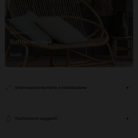
Collezione
Rattan vintage
Scopri
Informazioni tecniche e installazione
Ref. :
3644
Trattamenti suggeriti
Materiale principale :
Rattan verniciato
Per conservare, pulire e ravvivare la brillantezza dei vostri mobili