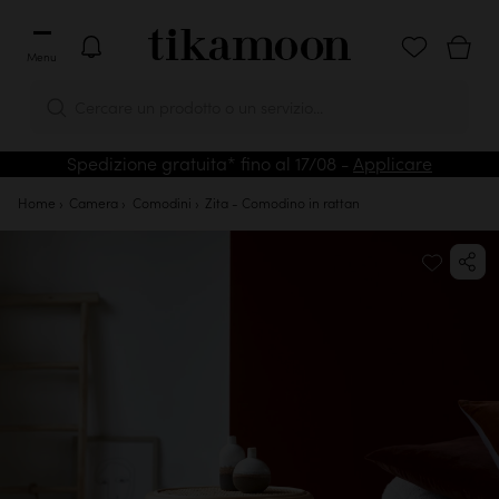
Menu
Cercare un prodotto o un servizio...
Spedizione gratuita* fino al 17/08 -
Applicare
Home
Camera
Comodini
Zita - Comodino in rattan