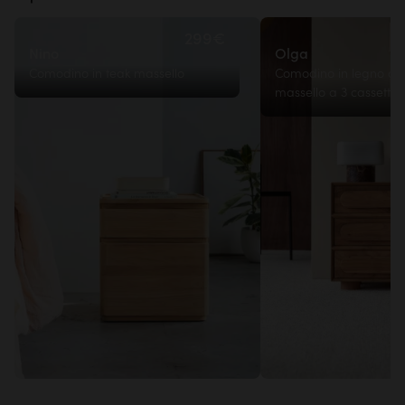
299€
Nino
Olga
Comodino in teak massello
Comodino in legno di 
massello a 3 cassetti