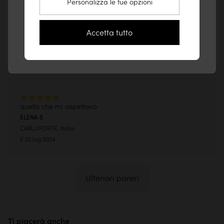
Personalizza le tue opzioni
Vai sul sito Stati Uniti (www.tikamoon.co)
simpatico, essenziale alleggerisce l'ambiente; ottima
Resta sul sito Italia
struttura e stabilità.
Accetta tutto
CHIARA B
CASCINA, Italia
Il 9 giu 2025
quello che mi aspettavo
ELENA S
CARLOFORTE, Italia
Il 30 lug 2024
Ulteriori pareri
Ti piacerà anche