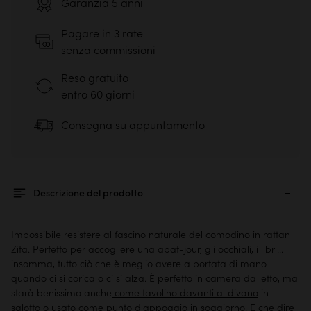
Garanzia 5 anni
Pagare in 3 rate
senza commissioni
Reso gratuito
entro 60 giorni
Consegna su appuntamento
Descrizione del prodotto
Impossibile resistere al fascino naturale del comodino in rattan
Zita. Perfetto per accogliere una abat-jour, gli occhiali, i libri...
insomma, tutto ciò che è meglio avere a portata di mano
quando ci si corica o ci si alza. È perfetto
in camera
da letto, ma
starà benissimo anche
come tavolino davanti al divano
in
salotto o usato come punto d'appoggio
in soggiorno
. E che dire