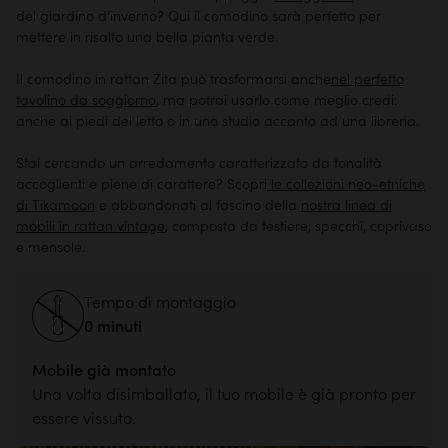
del giardino d'inverno? Qui il comodino sarà perfetto per
mettere in risalto una bella pianta verde.
Il comodino in rattan Zita può trasformarsi anche
nel perfetto
tavolino da soggiorno
, ma potrai usarlo come meglio credi:
anche ai piedi del letto o in uno studio accanto ad una libreria.
Stai cercando un arredamento caratterizzato da tonalità
accoglienti e piene di carattere? Scopri
le collezioni neo-etniche
di Tikamoon
e abbandonati al fascino della
nostra linea di
mobili in rattan vintage
, composta da testiere, specchi, coprivaso
e mensole.
Tempo di montaggio
0 minuti
Mobile già montato
Una volta disimballato, il tuo mobile è già pronto per
essere vissuto.